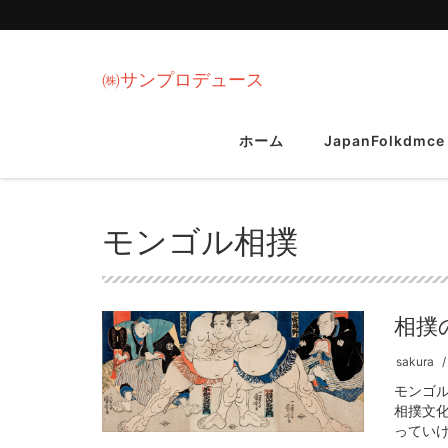
㈱サンプロデュース
ホーム
JapanFolkdmce
モンゴル相撲
相撲
sakura
モンゴ
相撲文
っていけ