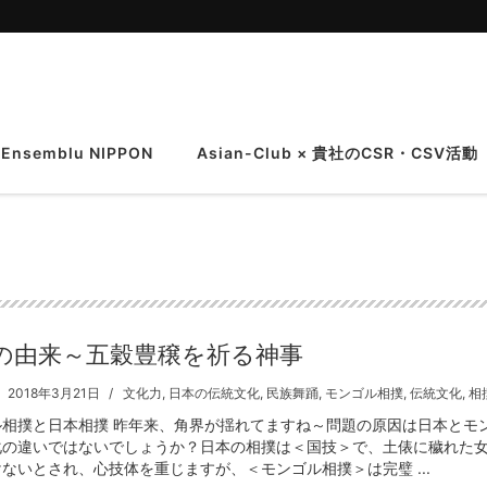
 Ensemblu NIPPON
Asian-Club × 貴社のCSR・CSV活動
の由来～五穀豊穣を祈る神事
2018年3月21日
文化力
,
日本の伝統文化
,
民族舞踊
,
モンゴル相撲
,
伝統文化
,
相
ル相撲と日本相撲 昨年来、角界が揺れてますね～問題の原因は日本とモ
化の違いではないでしょうか？日本の相撲は＜国技＞で、土俵に穢れた
ないとされ、心技体を重じますが、＜モンゴル相撲＞は完璧 ...