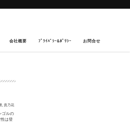
会社概要
ﾌﾟﾗｲﾊﾞｼｰ&ﾎﾟﾘｼｰ
お問合せ
撲
,
貴乃花
ンゴルの
女性は登