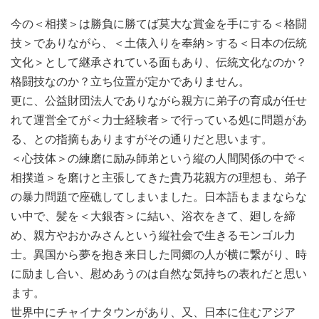
今の＜相撲＞は勝負に勝てば莫大な賞金を手にする＜格闘
技＞でありながら、＜土俵入りを奉納＞する＜日本の伝統
文化＞として継承されている面もあり、伝統文化なのか？
格闘技なのか？立ち位置が定かでありません。
更に、公益財団法人でありながら親方に弟子の育成が任せ
れて運営全てが＜力士経験者＞で行っている処に問題があ
る、との指摘もありますがその通りだと思います。
＜心技体＞の練磨に励み師弟という縦の人間関係の中で＜
相撲道＞を磨けと主張してきた貴乃花親方の理想も、弟子
の暴力問題で座礁してしまいました。日本語もままならな
い中で、髪を＜大銀杏＞に結い、浴衣をきて、廻しを締
め、親方やおかみさんという縦社会で生きるモンゴル力
士。異国から夢を抱き来日した同郷の人が横に繋がり、時
に励まし合い、慰めあうのは自然な気持ちの表れだと思い
ます。
世界中にチャイナタウンがあり、又、日本に住むアジア