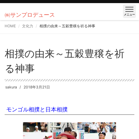
㈱サンプロデュース
メニュー
HOME
文化力
相撲の由来～五穀豊穣を祈る神事
相撲の由来～五穀豊穣を祈
る神事
sakura
2018年3月21日
モンゴル相撲と日本相撲